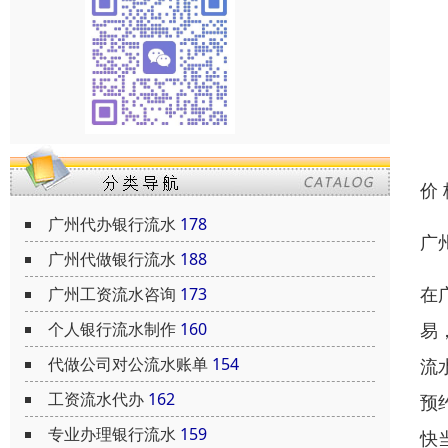
价
广州代办银行流水
178
广
广州代做银行流水
188
在
广州工资流水咨询
173
易
个人银行流水制作
160
代做公司对公流水账单
154
流
工资流水代办
162
预
专业办理银行流水
159
快