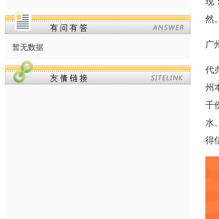
现
然
广
暂无数据
代
州
千
水
得