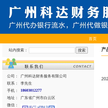
首页
产
站内搜索：
公司：
广州科达财务服务有限公司
20
联系：
李先生
手机：
18603012277
地址：
广东省广州市白云区
微信：