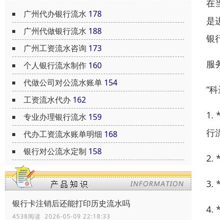
在
广州代办银行流水
178
是
广州代做银行流水
188
银
广州工资流水咨询
173
服
个人银行流水制作
160
代做公司对公流水账单
154
“
工资流水代办
162
1
专业办理银行流水
159
行
代办工资流水账单明细
168
银行对公流水定制
158
2
3
银行卡注销后还能打印历史流水吗
4
4538阅读 2026-05-09 22:18:33