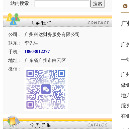
站内搜索：
广
公司：
广州科达财务服务有限公司
联系：
李先生
广
手机：
18603012277
一
地址：
广东省广州市白云区
微信：
广
做
地
服
在