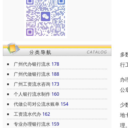
多
广州代办银行流水
178
行
广州代做银行流水
188
办
广州工资流水咨询
173
公
个人银行流水制作
160
代做公司对公流水账单
154
少
工资流水代办
162
地
专业办理银行流水
159
理