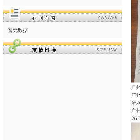
暂无数据
广
广
流
广
26-